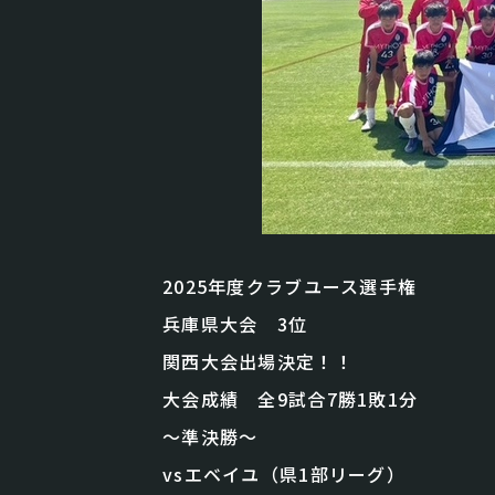
2025年度クラブユース選手権
兵庫県大会 3位
関西大会出場決定！！
大会成績 全9試合7勝1敗1分
〜準決勝〜
vsエベイユ（県1部リーグ）