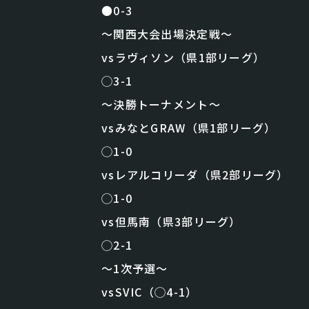
●0-3
〜関西大会出場決定戦〜
vsラヴィソン（県1部リーグ）
◯3-1
〜決勝トーナメント〜
vsみなとGRAW（県1部リーグ）
◯1-0
vsレアルコリーダ（県2部リーグ）
◯1-0
vs但馬南（県3部リーグ）
◯2-1
〜1次予選〜
vsSVIC（◯4-1）