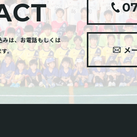
ACT
07
込みは、お電話もしくは
メ
ます。
。