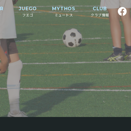
ER
JUEGO
MYTHOS
CLUB
介
フエゴ
ミュートス
クラブ情報